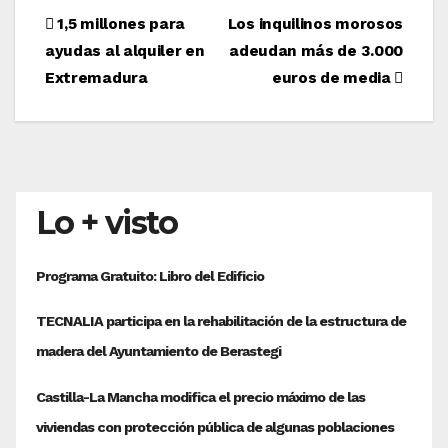
Navegación
1,5 millones para
Los inquilinos morosos
ayudas al alquiler en
adeudan más de 3.000
de
Extremadura
euros de media
entradas
Lo + visto