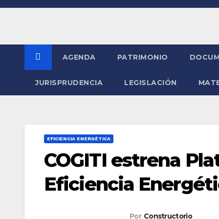
Saltar
al
contenido
AGENDA
PATRIMONIO
DOCUM
JURISPRUDENCIA
LEGISLACIÓN
MATE
EFICIENCIA ENERGÉTICA
COGITI estrena Pla
Eficiencia Energét
Por
Constructorio