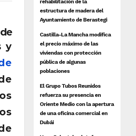
 de
s y
 de
de
os
os
de