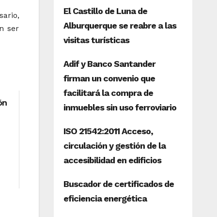
ario,
n ser
ón