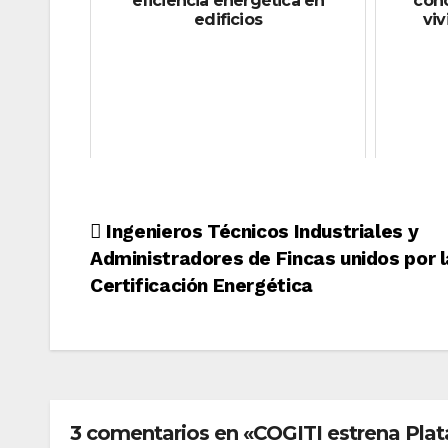
eficiencia energética en
cono
edificios
viv
Navegación
Ingenieros Técnicos Industriales y
Administradores de Fincas unidos por l
de
Certificación Energética
entradas
3 comentarios en «COGITI estrena Plata