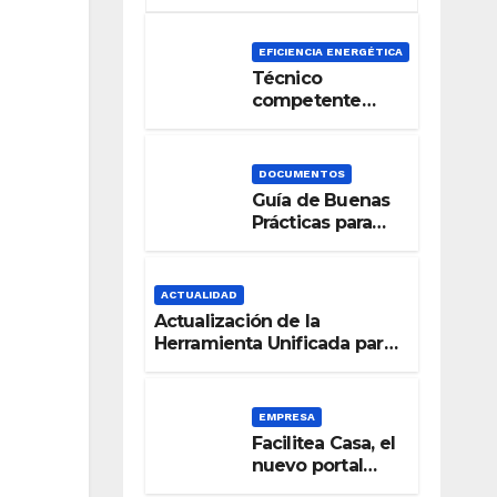
EFICIENCIA ENERGÉTICA
Técnico
competente
para la
Certificación de
la Eficiencia
DOCUMENTOS
Energética
Guía de Buenas
Prácticas para
una Señalización
Accesible en
Edificios
ACTUALIDAD
Actualización de la
Herramienta Unificada para
la verificación del DB-HE
2019
EMPRESA
Facilitea Casa, el
nuevo portal
inmobiliario de