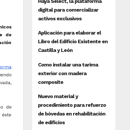
nicos
ie de
ación
forma
iendo
vada,
so de
 éste