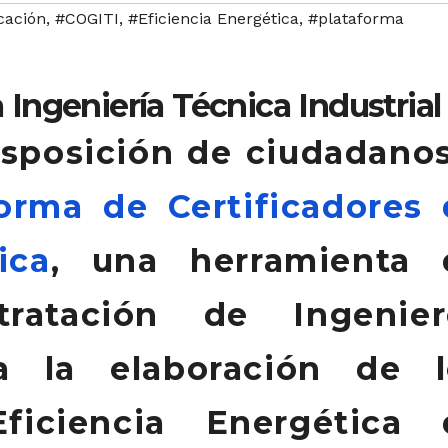
icación
,
#COGITI
,
#Eficiencia Energética
,
#plataforma
 Ingeniería Técnica Industrial
isposición de ciudadano
forma de Certificadores
ica
,
una herramienta 
ratación de Ingenier
ra la elaboración de l
Eficiencia Energética 