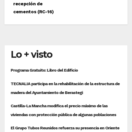
de
recepción de
entradas
cementos (RC-16)
Lo + visto