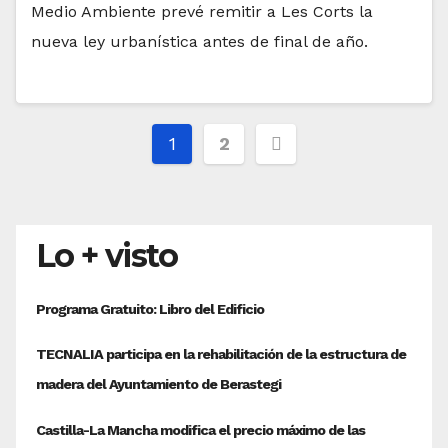
Medio Ambiente prevé remitir a Les Corts la
nueva ley urbanística antes de final de año.
Paginación
1
2
de
entradas
Lo + visto