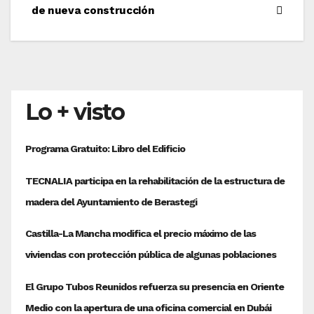
entradas
de nueva construcción
Lo + visto