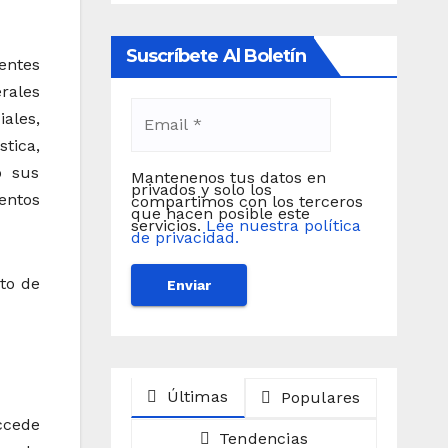
Suscríbete Al Boletín
entes
rales
ales,
tica,
o sus
Mantenenos tus datos en
privados y solo los
entos
compartimos con los terceros
que hacen posible este
servicios.
Lee nuestra política
de privacidad.
to de
Últimas
Populares
ccede
Tendencias