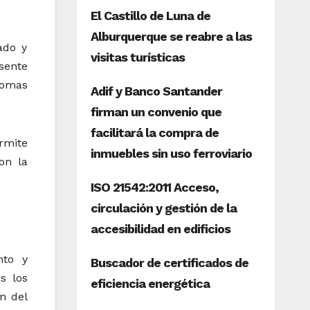
ado y
sente
Nomas
rmite
on la
nto y
s los
n del