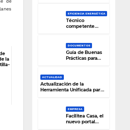
se de
planes
EFICIENCIA ENERGÉTICA
Técnico
competente
para la
Certificación de
la Eficiencia
DOCUMENTOS
Energética
Guía de Buenas
 de
Prácticas para
de la
una Señalización
illa-
Accesible en
Edificios
ACTUALIDAD
Actualización de la
Herramienta Unificada para
la verificación del DB-HE
2019
EMPRESA
Facilitea Casa, el
nuevo portal
inmobiliario de