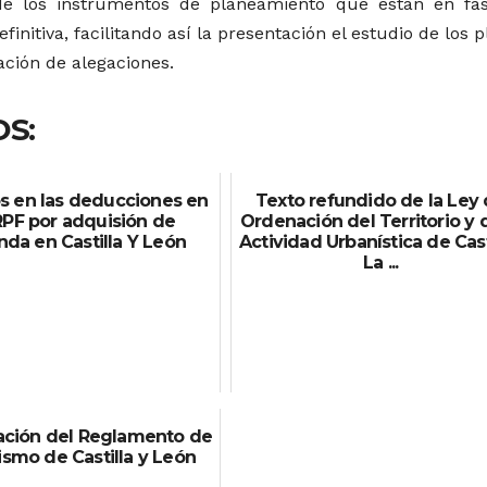
de los instrumentos de planeamiento que están en fa
initiva, facilitando así la presentación el estudio de los 
ación de alegaciones.
S:
 en las deducciones en
Texto refundido de la Ley
IRPF por adquisión de
Ordenación del Territorio y 
nda en Castilla Y León
Actividad Urbanística de Cast
La ...
ación del Reglamento de
smo de Castilla y León