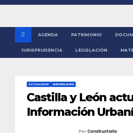
Saltar
al
contenido
AGENDA
PATRIMONIO
DOCUM
JURISPRUDENCIA
LEGISLACIÓN
MATE
ACTUALIDAD
INMOBILIARIO
Castilla y León act
Información Urbaní
Por
Constructorio