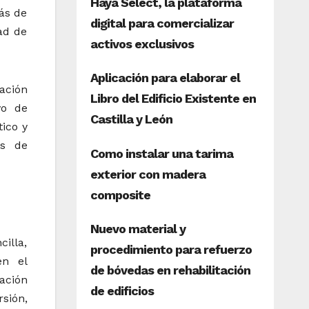
ás de
ad de
ación
vo de
ico y
os de
cilla,
en el
ación
sión,