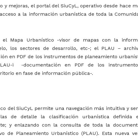
o y mejoras, el portal del SiuCyL, operativo desde hace m
 acceso a la información urbanística de toda la Comunid
 el Mapa Urbanístico -visor de mapas con la inform
elo, los sectores de desarrollo, etc-; el PLAU – archi
ión en PDF de los instrumentos de planeamiento urbaníst
el PLAU-i -documentación en PDF de los instrument
itorio en fase de información pública-.
ico del SiuCyL permite una navegación más intuitiva y sen
las de detalle la clasificación urbanística definida 
te; y enlazando con la consulta de toda la document
ivo de Planeamiento Urbanístico (PLAU). Esta nueva ver