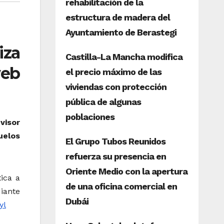
iza
web
visor
uelos
ica a
diante
yl