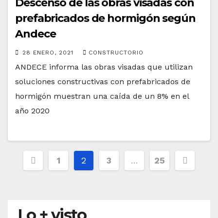
Descenso de las obras visadas con
prefabricados de hormigón según
Andece
28 ENERO, 2021
CONSTRUCTORIO
ANDECE informa las obras visadas que utilizan
soluciones constructivas con prefabricados de
hormigón muestran una caída de un 8% en el
año 2020
Paginación
1
2
3
…
25
de
entradas
Lo + visto