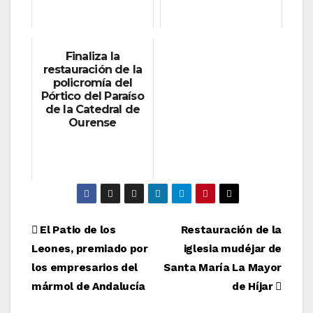
Finaliza la
restauración de la
policromía del
Pórtico del Paraíso
de la Catedral de
Ourense
Navegación
El Patio de los
Restauración de la
Leones, premiado por
iglesia mudéjar de
de
los empresarios del
Santa María La Mayor
entradas
mármol de Andalucía
de Híjar