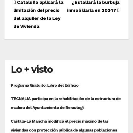
Navegación
Cataluña aplicará la
¿Estallará la burbuja
limitación del precio
inmobiliaria en 2024?
de
del alquiler de la Ley
entradas
de Vivienda
Lo + visto