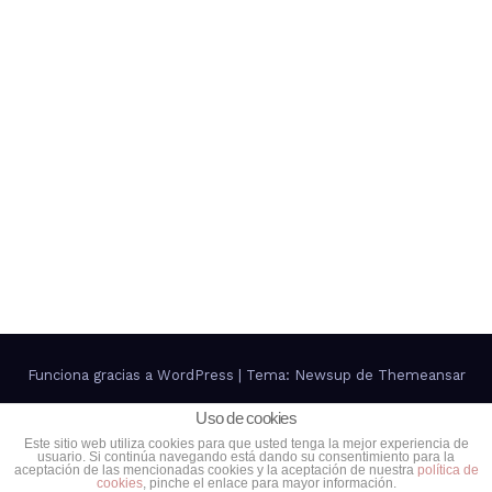
Funciona gracias a WordPress
|
Tema: Newsup de
Themeansar
Uso de cookies
Contacto
Política de Privacidad
Política de cookies
Este sitio web utiliza cookies para que usted tenga la mejor experiencia de
usuario. Si continúa navegando está dando su consentimiento para la
Más información sobre las cookies
aceptación de las mencionadas cookies y la aceptación de nuestra
política de
cookies
, pinche el enlace para mayor información.