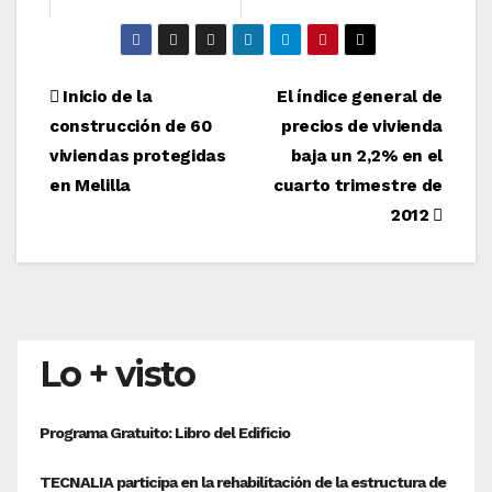
Navegación
Inicio de la
El índice general de
construcción de 60
precios de vivienda
de
viviendas protegidas
baja un 2,2% en el
entradas
en Melilla
cuarto trimestre de
2012
Lo + visto