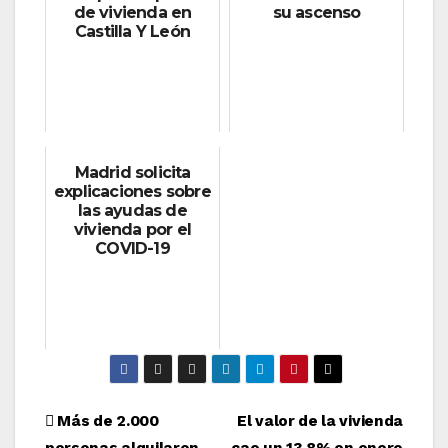
de vivienda en
su ascenso
Castilla Y León
Madrid solicita
explicaciones sobre
las ayudas de
vivienda por el
COVID-19
Navegación
Más de 2.000
El valor de la vivienda
personas alquilaron
cae un 13,8% en enero