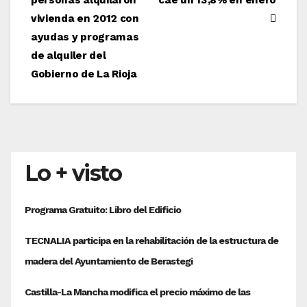
de
vivienda en 2012 con
entradas
ayudas y programas
de alquiler del
Gobierno de La Rioja
Lo + visto