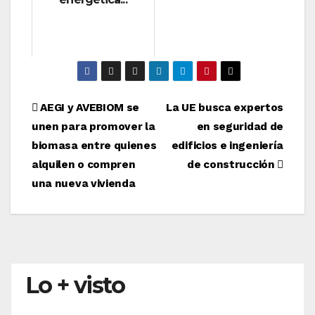
Navegación
AEGI y AVEBIOM se
La UE busca expertos
unen para promover la
en seguridad de
de
biomasa entre quienes
edificios e ingeniería
entradas
alquilen o compren
de construcción
una nueva vivienda
Lo + visto