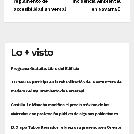
reglamento de
Incidencia Ambiental
entradas
accesibilidad universal
en Navarra
Lo + visto