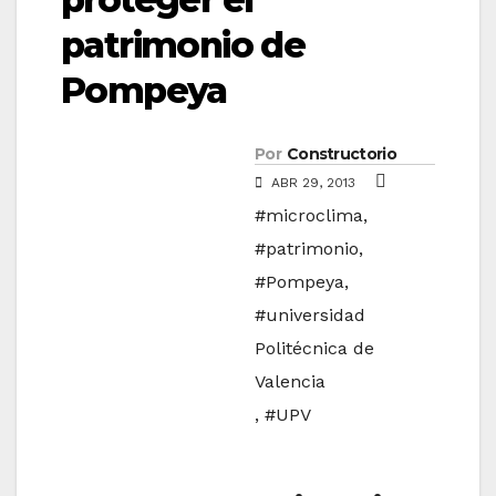
patrimonio de
Pompeya
Por
Constructorio
ABR 29, 2013
#microclima
,
#patrimonio
,
#Pompeya
,
#universidad
Politécnica de
Valencia
,
#UPV