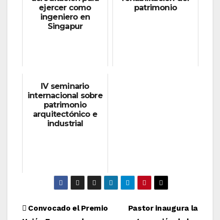
ejercer como
patrimonio
ingeniero en
Singapur
IV seminario
internacional sobre
patrimonio
arquitectónico e
industrial
Navegación
Convocado el Premio
Pastor inaugura la