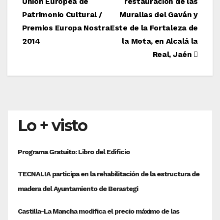
Unión Europea de
restauración de las
de
Patrimonio Cultural /
Murallas del Gaván y
entradas
Premios Europa Nostra
Este de la Fortaleza de
2014
la Mota, en Alcalá la
Real, Jaén
Lo + visto