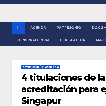
Saltar
al
contenido
AGENDA
PATRIMONIO
DOCUM
JURISPRUDENCIA
LEGISLACIÓN
MATE
ACTUALIDAD
INMOBILIARIO
4 titulaciones de l
acreditación para 
Singapur