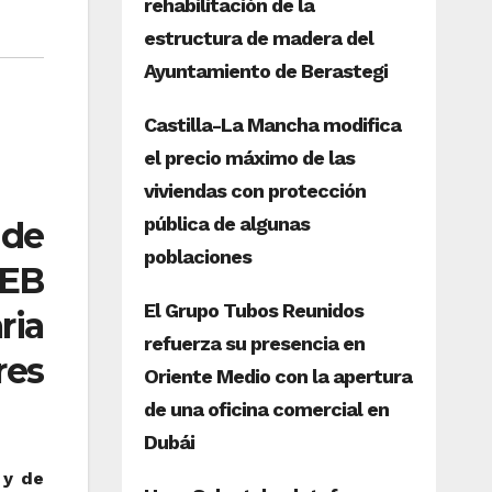
 de
PEB
ria
res
 y de