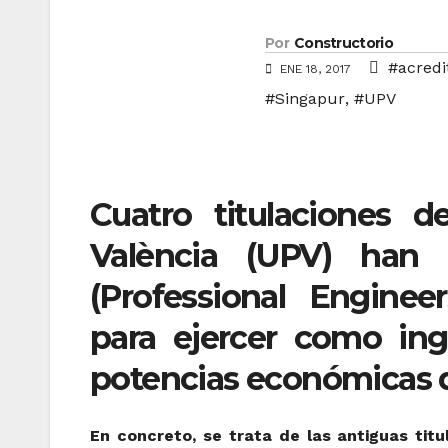
Por
Constructorio
#acredi
ENE 18, 2017
#Singapur
,
#UPV
Cuatro titulaciones de
València (UPV) han 
(Professional Enginee
para ejercer como in
potencias económicas d
En concreto, se trata de las antiguas tit