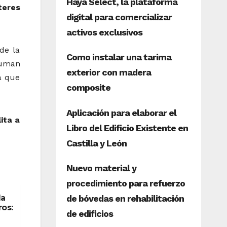
teres
de la
suman
a que
ita a
la
ros: