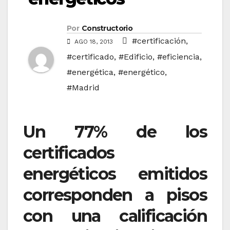
Por
Constructorio
#certificación
,
AGO 18, 2013
#certificado
,
#Edificio
,
#eficiencia
,
#energética
,
#energético
,
#Madrid
Un 77% de los
certificados
energéticos emitidos
corresponden a pisos
con una calificación