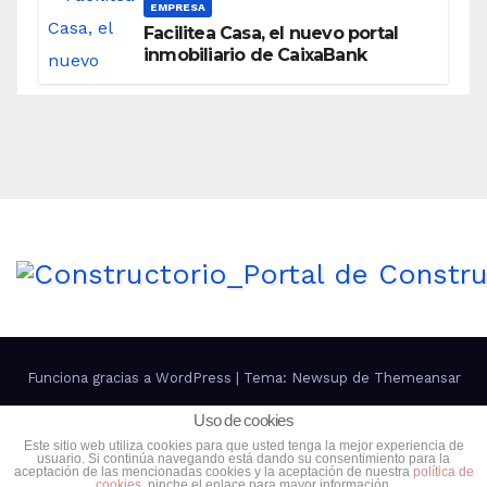
EMPRESA
Facilitea Casa, el nuevo portal
inmobiliario de CaixaBank
Funciona gracias a WordPress
|
Tema: Newsup de
Themeansar
Uso de cookies
Contacto
Política de Privacidad
Política de cookies
Este sitio web utiliza cookies para que usted tenga la mejor experiencia de
usuario. Si continúa navegando está dando su consentimiento para la
Más información sobre las cookies
aceptación de las mencionadas cookies y la aceptación de nuestra
política de
cookies
, pinche el enlace para mayor información.