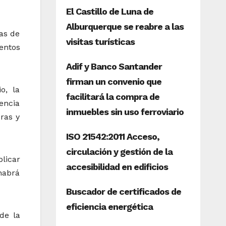
ras de
entos
o, la
encia
ras y
licar
habrá
de la