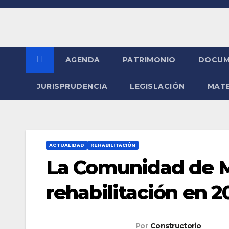
Saltar
al
contenido
AGENDA
PATRIMONIO
DOCUM
JURISPRUDENCIA
LEGISLACIÓN
MATE
ACTUALIDAD
REHABILITACIÓN
La Comunidad de M
rehabilitación en 2
Por
Constructorio