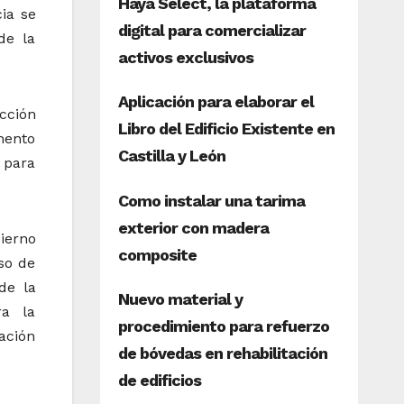
ia se
de la
ucción
mento
 para
ierno
eso de
de la
ra la
tación