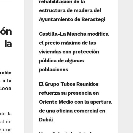
ión
la
ación
 a la
5.000
de la
al de
e uno