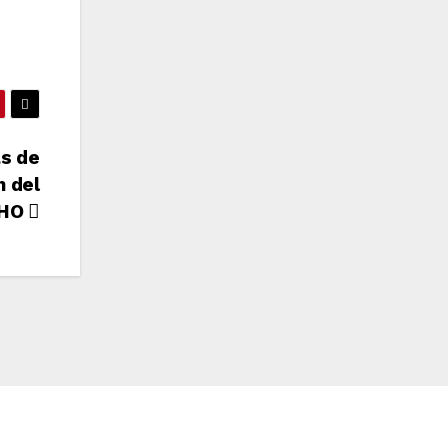
as de
n del
PHO