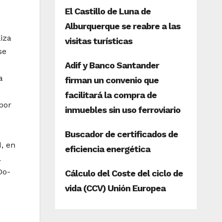
iza
se
a
por
, en
.
Do-