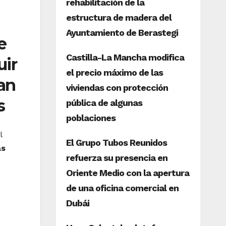
e
uir
an
s
l
as