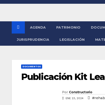
Saltar
al
contenido
AGENDA
PATRIMONIO
DOCUM
JURISPRUDENCIA
LEGISLACIÓN
MATE
DOCUMENTOS
Publicación Kit Lea
Por
Constructorio
#rehabi
ENE 23, 2024