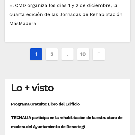
El CMD organiza los días 1 y 2 de diciembre, la
cuarta edición de las Jornadas de Rehabilitación
MásMadera
Paginación
1
2
…
10
de
entradas
Lo + visto