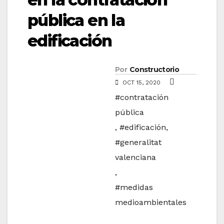
pública en la
edificación
Por
Constructorio
OCT 15, 2020
#contratación
pública
,
#edificación
,
#generalitat
valenciana
,
#medidas
medioambientales