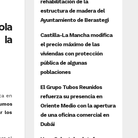
ola
 la
ca en
sumos
r los