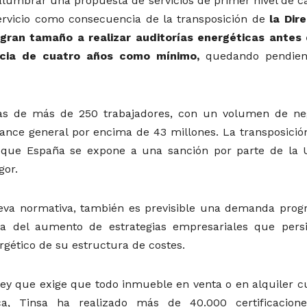
alumbrar una propuesta de servicios de primer nivel de ca
ervicio como consecuencia de la transposición de
la Dir
gran tamaño a realizar auditorías energéticas antes 
cia de cuatro años como mínimo,
quedando pendien
as de más de 250 trabajadores, con un volumen de ne
ance general por encima de 43 millones. La transposición
ya que España se expone a una sanción por parte de la 
gor.
eva normativa, también es previsible una demanda progr
ada del aumento de estrategias empresariales que pers
gético de su estructura de costes.
 ley que exige que todo inmueble en venta o en alquiler c
ica, Tinsa ha realizado más de 40.000 certificacion