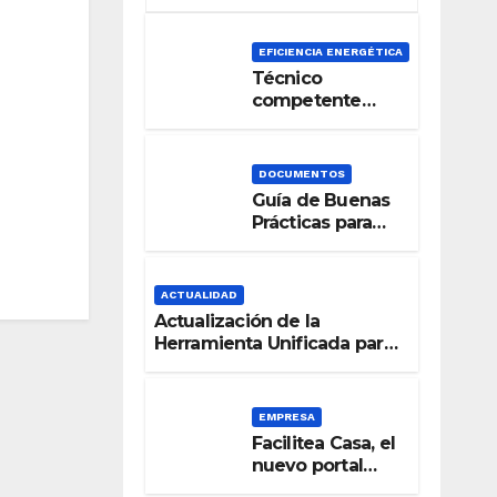
EFICIENCIA ENERGÉTICA
Técnico
competente
para la
Certificación de
la Eficiencia
DOCUMENTOS
Energética
Guía de Buenas
Prácticas para
una Señalización
Accesible en
Edificios
ACTUALIDAD
Actualización de la
Herramienta Unificada para
la verificación del DB-HE
2019
EMPRESA
Facilitea Casa, el
nuevo portal
inmobiliario de