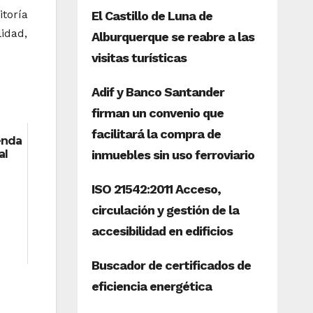
toría
idad,
ienda
al