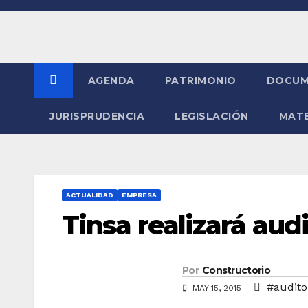
Saltar
al
contenido
AGENDA
PATRIMONIO
DOCUM
JURISPRUDENCIA
LEGISLACIÓN
MATE
ACTUALIDAD
EMPRESA
Tinsa realizará aud
Por
Constructorio
#audito
MAY 15, 2015