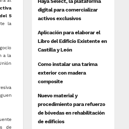
ra al
ectiva
del 5
te la
gocio
 a la
Unión
esiva
iguen
uente
es de