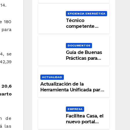
14.
EFICIENCIA ENERGÉTICA
Técnico
e 180
competente
 para
para la
Certificación de
la Eficiencia
DOCUMENTOS
Energética
Guía de Buenas
4, se
Prácticas para
42,39
una Señalización
Accesible en
Edificios
ACTUALIDAD
Actualización de la
 20,6
Herramienta Unificada para
uarto
la verificación del DB-HE
2019
EMPRESA
Facilitea Casa, el
ón de
nuevo portal
á las
inmobiliario de