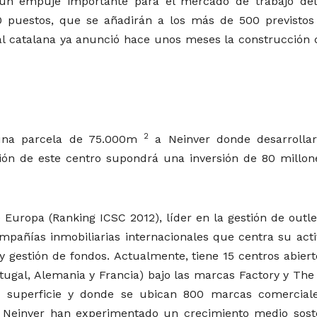
un empuje importante para el mercado de trabajo del
0 puestos, que se añadirán a los más de 500 previstos
al catalana ya anunció hace unos meses la construcción 
2
o una parcela de 75.000m
a Neinver donde desarrolla
ión de este centro supondrá una inversión de 80 millon
 Europa (Ranking ICSC 2012), líder en la gestión de outle
ompañías inmobiliarias internacionales que centra su acti
 y gestión de fondos. Actualmente, tiene 15 centros abier
rtugal, Alemania y Francia) bajo las marcas Factory y The
superficie y donde se ubican 800 marcas comercial
or Neinver han experimentado un crecimiento medio sost