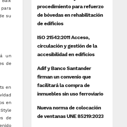
 Baix
 para
de su
rá un
es de
ts en
vidad
tos en
 Style
es de
enido