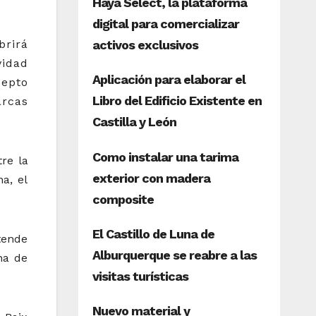
brirá
vidad
cepto
rcas
re la
, ​​el
tende
na de