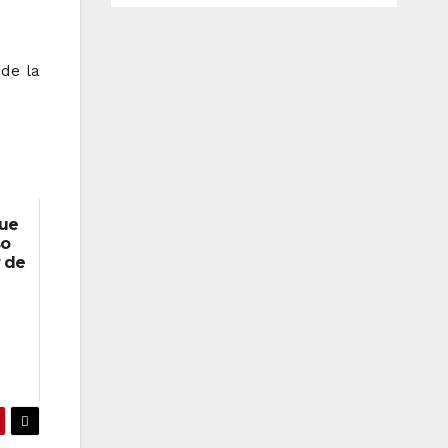
CaixaBank
de la
que
so
r de