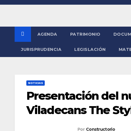
Saltar
al
contenido
AGENDA
PATRIMONIO
DOCUM
JURISPRUDENCIA
LEGISLACIÓN
MATE
NOTICIAS
Presentación del n
Viladecans The Sty
Por
Constructorio