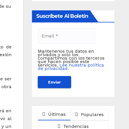
 de su
Suscríbete Al Boletín
to de
Mantenenos tus datos en
exión
privados y solo los
compartimos con los terceros
que hacen posible este
servicios.
Lee nuestra política
de privacidad.
be ser
 obra
rá en
Últimas
Populares
vo al
 y un
Tendencias