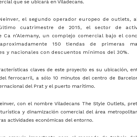
cial que se ubicará en Viladecans.
einver, el segundo operador europeo de outlets, a
último cuatrimestre de 2015, el sector de acti
 Ca n’Alemany, un complejo comercial bajo el con
 aproximadamente 150 tiendas de primeras ma
les y nacionales con descuentos mínimos del 30%.
acterísticas claves de este proyecto es su ubicación, ent
del ferrocarril, a sólo 10 minutos del centro de Barcelona
ernacional del Prat y el puerto marítimo.
inver, con el nombre Viladecans The Style Outlets, pre
turística y dinamización comercial del área metropolita
tras actividades económicas del entorno.