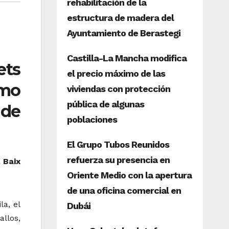
ets
imo
 de
 Baix
la, el
llos,