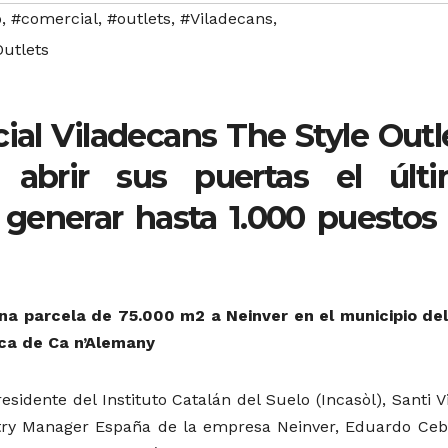
o
,
#comercial
,
#outlets
,
#Viladecans
,
Outlets
ial Viladecans The Style Outl
 abrir sus puertas el últ
 generar hasta 1.000 puestos
a parcela de 75.000 m2 a Neinver en el municipio del
ica de Ca n’Alemany
esidente del Instituto Catalán del Suelo (Incasòl), Santi Vi
ntry Manager España de la empresa Neinver, Eduardo Ceba