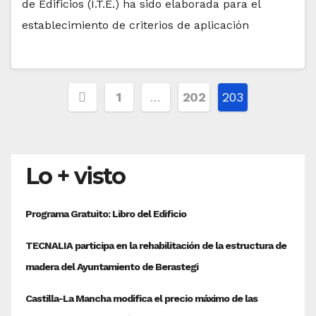
de Edificios (I.T.E.) ha sido elaborada para el
establecimiento de criterios de aplicación
Paginación
1
…
202
203
de
entradas
Lo + visto