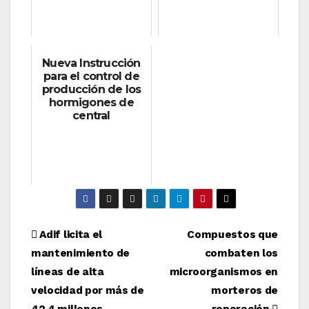
Nueva Instrucción
para el control de
producción de los
hormigones de
central
Navegación
Adif licita el
Compuestos que
mantenimiento de
combaten los
de
líneas de alta
microorganismos en
entradas
velocidad por más de
morteros de
42,4 millones
reparación