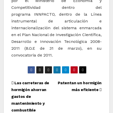
por el Ministerio de Economía y
Competitividad dentro del
programa INNPACTO, dentro de la Línea
instrumental de articulación e
internacionalización del sistema enmarcada
en el Plan Nacional de Investigación Científica,
Desarrollo e Innovación Tecnológica 2008-
2011 (B.O.E de 31 de marzo), en su
convocatoria de 2011.
Navegación
Las carreteras de
Patentan un hormigón
hormigón ahorran
más eficiente
de
gastos de
entradas
mantenimiento y
combustible