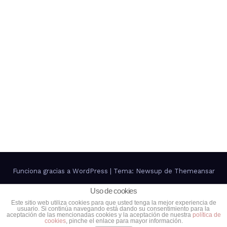
Funciona gracias a WordPress
|
Tema: Newsup de
Themeansar
Uso de cookies
Contacto
Política de Privacidad
Política de cookies
Este sitio web utiliza cookies para que usted tenga la mejor experiencia de
usuario. Si continúa navegando está dando su consentimiento para la
Más información sobre las cookies
aceptación de las mencionadas cookies y la aceptación de nuestra
política de
cookies
, pinche el enlace para mayor información.