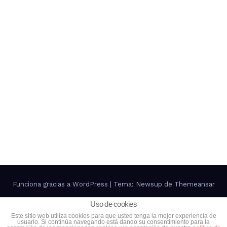
Funciona gracias a WordPress
|
Tema: Newsup de
Themeansar
Uso de cookies
Contacto
Política de Privacidad
Política de cookies
Este sitio web utiliza cookies para que usted tenga la mejor experiencia de
usuario. Si continúa navegando está dando su consentimiento para la