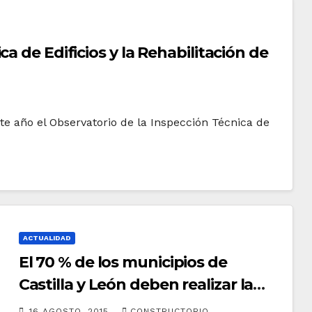
a de Edificios y la Rehabilitación de
e año el Observatorio de la Inspección Técnica de
ACTUALIDAD
El 70 % de los municipios de
Castilla y León deben realizar la
inspección técnica de edificios
16 AGOSTO, 2015
CONSTRUCTORIO