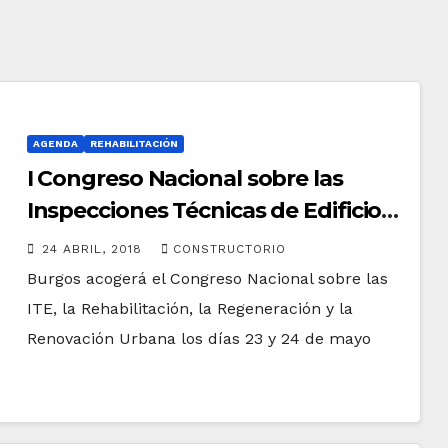
AGENDA
REHABILITACIÓN
I Congreso Nacional sobre las
Inspecciones Técnicas de Edificios,
la Rehabilitación, la Regeneración y
24 ABRIL, 2018
CONSTRUCTORIO
la Renovación Urbana
Burgos acogerá el Congreso Nacional sobre las
ITE, la Rehabilitación, la Regeneración y la
Renovación Urbana los días 23 y 24 de mayo