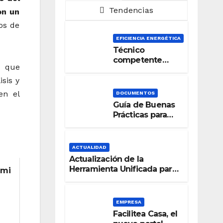
Tendencias
on un
os de
EFICIENCIA ENERGÉTICA
Técnico
competente
i que
para la
Certificación de
sis y
la Eficiencia
en el
DOCUMENTOS
Energética
Guía de Buenas
Prácticas para
una Señalización
Accesible en
Edificios
ACTUALIDAD
Actualización de la
Herramienta Unificada para
imi
la verificación del DB-HE
2019
EMPRESA
Facilitea Casa, el