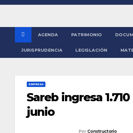
Saltar
al
contenido
AGENDA
PATRIMONIO
DOCUM
JURISPRUDENCIA
LEGISLACIÓN
MATE
EMPRESA
Sareb ingresa 1.710
junio
Por
Constructorio