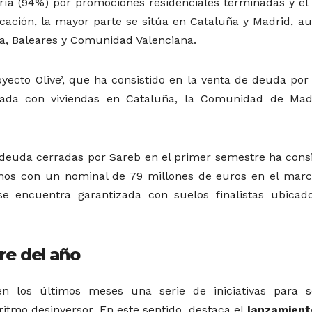
a (94%) por promociones residenciales terminadas y el 
bicación, la mayor parte se sitúa en Cataluña y Madrid, a
a, Baleares y Comunidad Valenciana.
oyecto Olive’, que ha consistido en la venta de deuda por
dada con viviendas en Cataluña, la Comunidad de Mad
deuda cerradas por Sareb en el primer semestre ha consi
mos con un nominal de 79 millones de euros en el marc
se encuentra garantizada con suelos finalistas ubicad
re del año
n los últimos meses una serie de iniciativas para s
itmo desinversor. En este sentido, destaca el
lanzamient