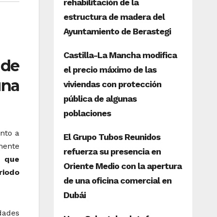
 de
una
nto a
mente
, que
riodo
dades