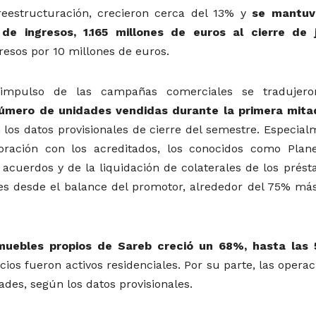
reestructuración, crecieron cerca del 13% y
se mantuv
de ingresos, 1.165 millones de euros al cierre de j
resos por 10 millones de euros.
l impulso de las campañas comerciales se tradujer
úmero de unidades vendidas durante la primera mita
 los datos provisionales de cierre del semestre. Especia
boración con los acreditados, los conocidos como Plan
 acuerdos y de la liquidación de colaterales de los prést
des desde el balance del promotor, alrededor del 75% má
nmuebles propios de Sareb creció un 68%, hasta las 
cios fueron activos residenciales. Por su parte, las opera
ades, según los datos provisionales.