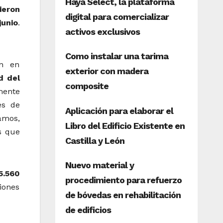
ieron
unio
.
on en
d del
lmente
es de
amos,
s que
5.560
ciones