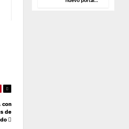
nuevo portal
inmobiliario de
CaixaBank
 con
us de
ndo