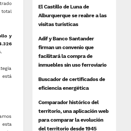
trado
total
llo y
4.326
.
ategia
 está
tamos
 esta