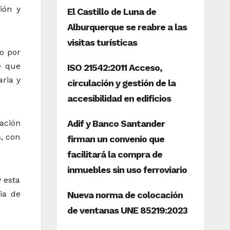
ción y
to por
e que
aria y
ación
s, con
 esta
ia de