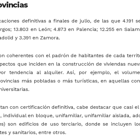
ovincias
aciones definitivas a finales de julio, de las que 4.191 
urgos; 13.803 en León; 4.873 en Palencia; 12.255 en Salam
ladolid y 3.391 en Zamora.
on coherentes con el padrón de habitantes de cada territo
ectos que inciden en la construcción de viviendas nueva
yor tendencia al alquiler. Así, por ejemplo, el volum
rovincias más pobladas o más turísticas, en aquellas co
iversitarias.
tan con certificación definitiva, cabe destacar que casi e
, individual en bloque, unifamiliar, unifamiliar aislada, a
) son edificios de uso terciario, donde se incluyen loc
es y sanitarios, entre otros.