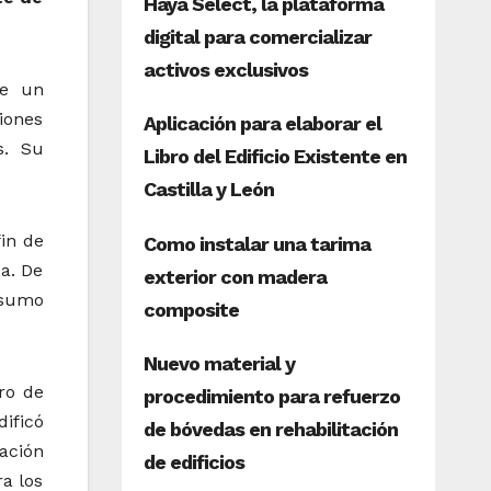
te un
iones
s. Su
fin de
a. De
nsumo
ro de
ificó
ación
a los