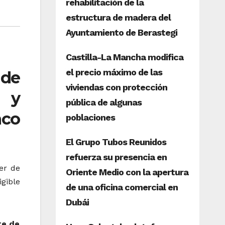
 de
s y
nco
er de
gible
te de