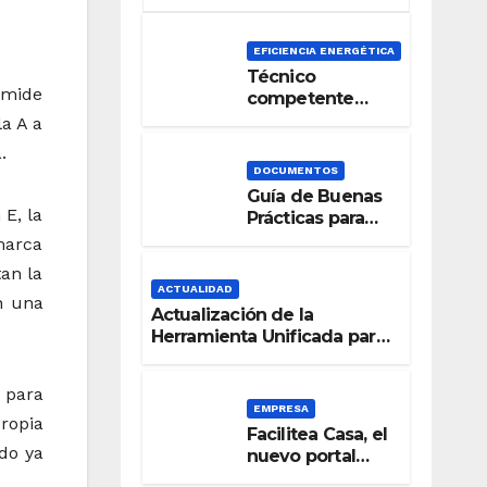
EFICIENCIA ENERGÉTICA
Técnico
e mide
competente
para la
a A a
Certificación de
.
la Eficiencia
DOCUMENTOS
Energética
Guía de Buenas
 E, la
Prácticas para
una Señalización
 marca
Accesible en
tan la
Edificios
ACTUALIDAD
n una
Actualización de la
Herramienta Unificada para
la verificación del DB-HE
2019
 para
EMPRESA
ropia
Facilitea Casa, el
do ya
nuevo portal
inmobiliario de