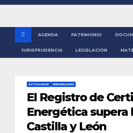
Saltar
al
contenido
AGENDA
PATRIMONIO
DOCUM
JURISPRUDENCIA
LEGISLACIÓN
MATE
ACTUALIDAD
INMOBILIARIO
El Registro de Cert
Energética supera 
Castilla y León