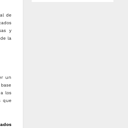
CaixaBank
al de
cados
sas y
de la
er un
 base
 a los
s que
cados