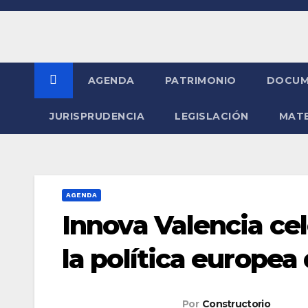
Saltar
al
contenido
AGENDA
PATRIMONIO
DOCUM
JURISPRUDENCIA
LEGISLACIÓN
MATE
AGENDA
Innova Valencia ce
la política europea
Por
Constructorio