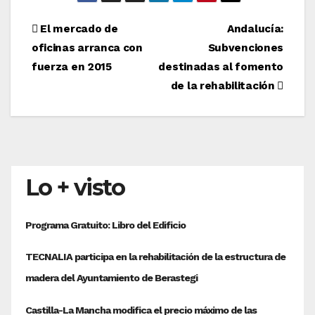
Navegación
El mercado de
Andalucía:
oficinas arranca con
Subvenciones
de
fuerza en 2015
destinadas al fomento
entradas
de la rehabilitación
Lo + visto