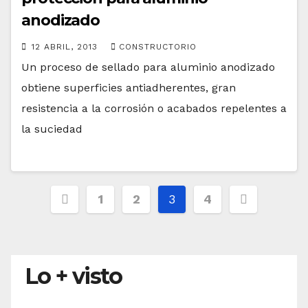
anodizado
12 ABRIL, 2013
CONSTRUCTORIO
Un proceso de sellado para aluminio anodizado
obtiene superficies antiadherentes, gran
resistencia a la corrosión o acabados repelentes a
la suciedad
Paginación
1
2
3
4
de
entradas
Lo + visto