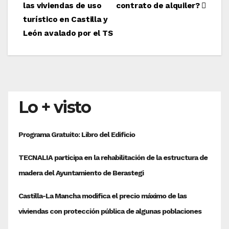
las viviendas de uso
contrato de alquiler?
de
turístico en Castilla y
entradas
León avalado por el TS
Lo + visto