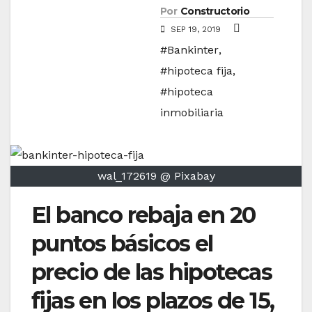
Por
Constructorio
SEP 19, 2019
#Bankinter
,
#hipoteca fija
,
#hipoteca
inmobiliaria
wal_172619 @ Pixabay
El banco rebaja en 20
puntos básicos el
precio de las hipotecas
fijas en los plazos de 15,