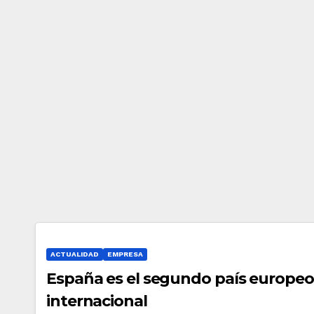
u
b
r
e
2
0
1
6
ACTUALIDAD
EMPRESA
España es el segundo país europeo 
internacional