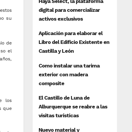
estos
bo su
nio de
so el
años,
e los
s que