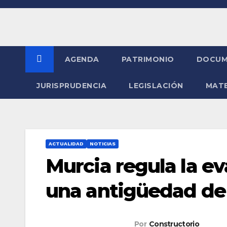
Saltar
al
contenido
AGENDA
PATRIMONIO
DOCUM
JURISPRUDENCIA
LEGISLACIÓN
MATE
ACTUALIDAD
NOTICIAS
Murcia regula la ev
una antigüedad de
Por
Constructorio