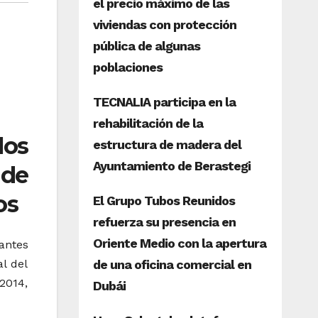
os
 de
os
tantes
l del
2014,