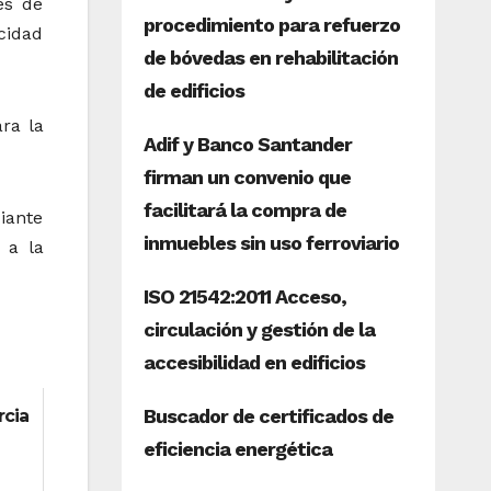
és de
icidad
ra la
iante
 a la
rcia