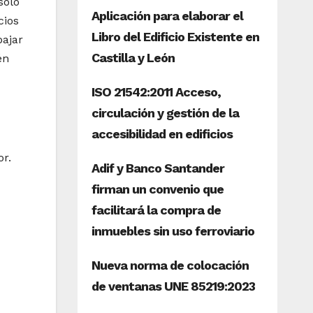
solo
cios
bajar
én
or.