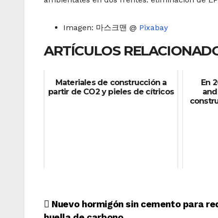
Imagen: 마스크맨 @
Pixabay
ARTÍCULOS RELACIONADO
Materiales de construcción a
En 2
partir de CO2 y pieles de cítricos
and
constru
Navegación
Nuevo hormigón sin cemento para red
huella de carbono