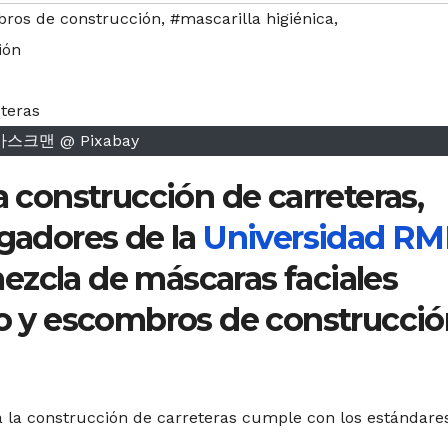
ros de construcción
,
#mascarilla higiénica
,
ión
마스크맨 @ Pixabay
a construcción de carreteras,
igadores de la
Universidad RM
ezcla de máscaras faciales
so y escombros de construcci
a la construcción de carreteras cumple con los estándare