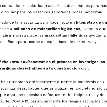
 se pueden reciclar las mascarillas desechables para ha
 circular para los desechos generados por la pandemia.
lado de la mascarilla para hacer solo
un kilómetro de u
or de
3 millones de máscarillas higiénicas
, evitando que
análisis muestra que las
máscarillas higiénicas
ayudan a
l, diseñado para usarse en capas base de carreteras y
f the Total Environment
es el primero en investigar las
irúrgicas desechables en la construcción civil.
P) ha aumentado drásticamente durante la pandemia de C
ascarillas desechables que se utilizan en todo el mundo c
 que ahora se necesitan enfoques multidisciplinarios y de
l del COVID-19, particularmente los riesgos asociados co