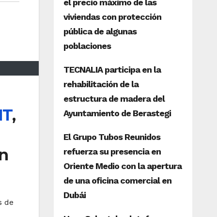
IT
,
ón
s de