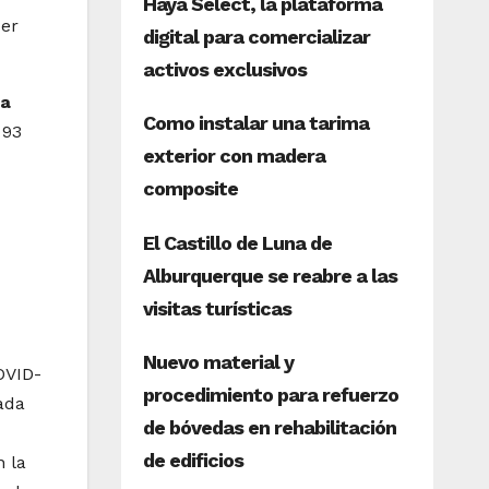
cer
na
 93
OVID-
ada
n la