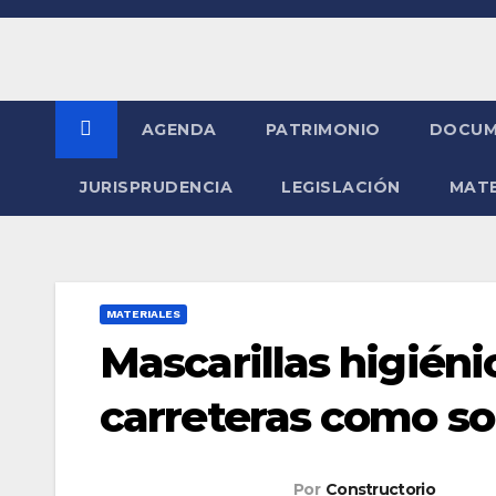
Saltar
al
contenido
AGENDA
PATRIMONIO
DOCUM
JURISPRUDENCIA
LEGISLACIÓN
MATE
MATERIALES
Mascarillas higién
carreteras como so
Por
Constructorio