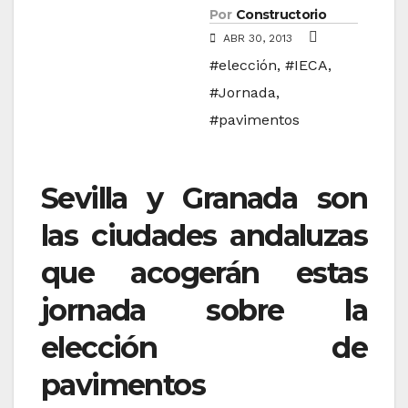
Por
Constructorio
ABR 30, 2013
#elección
,
#IECA
,
#Jornada
,
#pavimentos
Sevilla y Granada son
las ciudades andaluzas
que acogerán estas
jornada sobre la
elección de
pavimentos