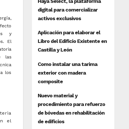
rgía,
fecto
cos y
s. El
toria
e las
cnica
a los
teria
en el