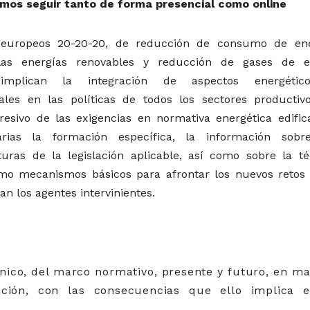
emos seguir tanto de forma presencial como online
s europeos 20-20-20, de reducción de consumo de ene
as energías renovables y reducción de gases de e
 implican la integración de aspectos energéti
les en las políticas de todos los sectores productivo
esivo de las exigencias en normativa energética edifica
rias la formación específica, la información sobr
turas de la legislación aplicable, así como sobre la té
omo mecanismos básicos para afrontar los nuevos retos 
an los agentes intervinientes.
cnico, del marco normativo, presente y futuro, en ma
cación, con las consecuencias que ello implica 