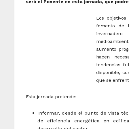
será el Ponente en esta jornada, que podr
Los objetivo
fomento de l
invernadero
medioambienta
aumento progr
hacen necesa
tendencias fu
disponible, c
que se enfrent
Esta jornada pretende:
Informar, desde el punto de vista té
de eficiencia energética en edifi
desarrollo del sector.