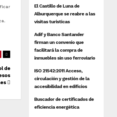
ficar
ca.
ol de
cesos
les