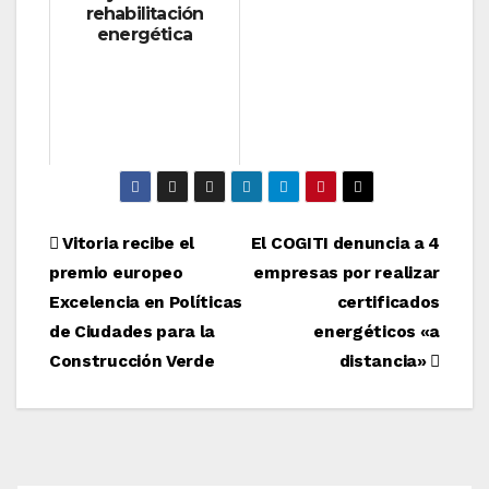
rehabilitación
energética
Navegación
Vitoria recibe el
El COGITI denuncia a 4
premio europeo
empresas por realizar
de
Excelencia en Políticas
certificados
entradas
de Ciudades para la
energéticos «a
Construcción Verde
distancia»