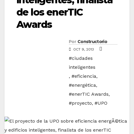
de los enerTIC
Awards
Por
Constructorio
OCT 9, 2013
#ciudades
inteligentes
,
#eficiencia
,
#energética
,
#enerTIC Awards
,
#proyecto
,
#UPO