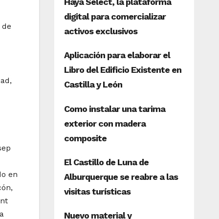
 de
dad,
sep
do en
cón,
ant
ta