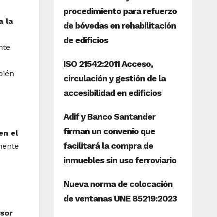
a la
nte
bién
n el
mente
rsor