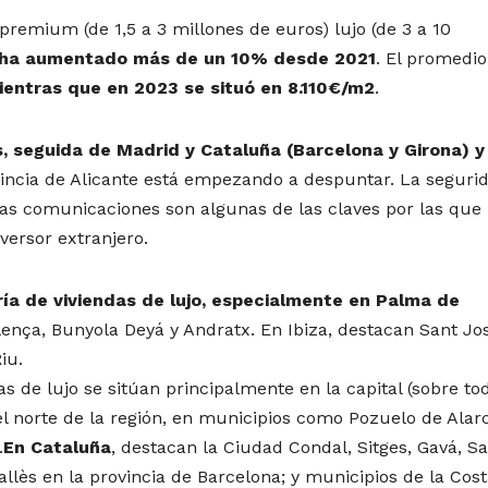
premium (de 1,5 a 3 millones de euros) lujo (de 3 a 10
ha aumentado más de un 10% desde 2021
. El promedio
entras que en 2023 se situó en 8.110€/m2
.
, seguida de Madrid y Cataluña (Barcelona y Girona) y
vincia de Alicante está empezando a despuntar. La seguri
y las comunicaciones son algunas de las claves por las que
versor extranjero.
ría de viviendas de lujo, especialmente en Palma de
ollença, Bunyola Deyá y Andratx. En Ibiza, destacan Sant Jo
iu.
das de lujo se sitúan principalmente en la capital (sobre to
el norte de la región, en municipios como Pozuelo de Alar
.
En Cataluña
, destacan la Ciudad Condal, Sitges, Gavá, S
llès en la provincia de Barcelona; y municipios de la Cos