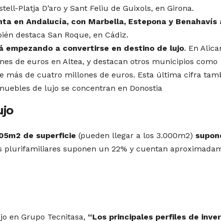
ll-Platja D’aro y Sant Feliu de Guixols, en Girona.
ta en Andalucía, con Marbella, Estepona y Benahavís 
bién destaca San Roque, en Cádiz.
 empezando a convertirse en destino de lujo
. En Alica
ones de euros en Altea, y destacan otros municipios como
e más de cuatro millones de euros. Esta última cifra tam
inmuebles de lujo se concentran en Donostia
ujo
05m2 de superficie
(pueden llegar a los 3.000m2)
supone
das plurifamiliares suponen un 22% y cuentan aproximada
jo en Grupo Tecnitasa,
“Los principales perfiles de inve