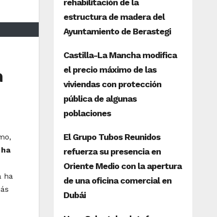
a
mo,
 ha
a ha
más