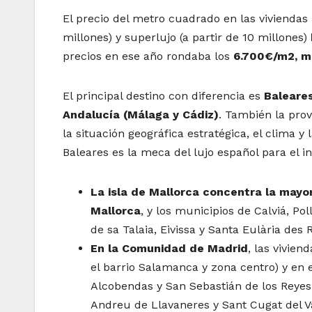
El precio del metro cuadrado en las viviendas 
millones) y superlujo (a partir de 10 millones)
precios en ese año rondaba los
6.700€/m2, mi
El principal destino con diferencia es
Baleares
Andalucía (Málaga y Cádiz)
. También la pro
la situación geográfica estratégica, el clima 
Baleares es la meca del lujo español para el in
La isla de Mallorca concentra la mayo
Mallorca
, y los municipios de Calviá, P
de sa Talaia, Eivissa y Santa Eulària des R
En la Comunidad de Madrid
, las vivien
el barrio Salamanca y zona centro) y en 
Alcobendas y San Sebastián de los Reyes
Andreu de Llavaneres y Sant Cugat del Va