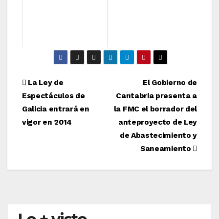
Navegación
La Ley de
El Gobierno de
Espectáculos de
Cantabria presenta a
de
Galicia entrará en
la FMC el borrador del
entradas
vigor en 2014
anteproyecto de Ley
de Abastecimiento y
Saneamiento