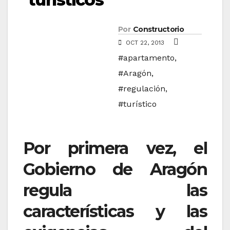
Por
Constructorio
OCT 22, 2013
#apartamento
,
#Aragón
,
#regulación
,
#turístico
Por primera vez, el
Gobierno de Aragón
regula las
características y las