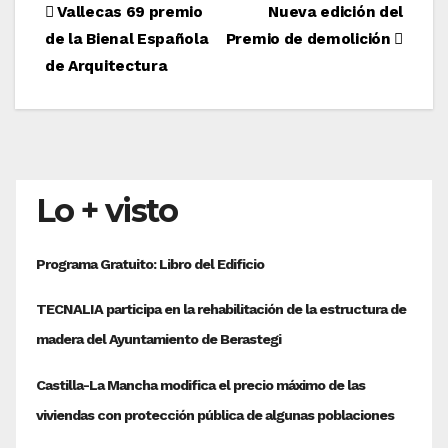
Navegación
Vallecas 69 premio
Nueva edición del
de la Bienal Española
Premio de demolición
de
de Arquitectura
entradas
Lo + visto