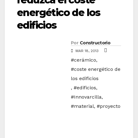
energético de los
edificios
Por
Constructorio
MAR 18, 2013
#cerámico
,
#coste energético de
los edificios
,
#edificios
,
#Innovarcilla
,
#material
,
#proyecto