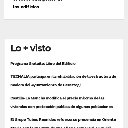
entradas
los edificios
Lo + visto