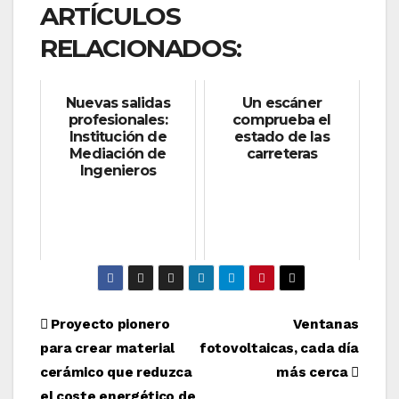
ARTÍCULOS
RELACIONADOS:
Nuevas salidas
Un escáner
profesionales:
comprueba el
Institución de
estado de las
Mediación de
carreteras
Ingenieros
Navegación
Proyecto pionero
Ventanas
para crear material
fotovoltaicas, cada día
de
cerámico que reduzca
más cerca
el coste energético de