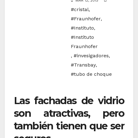
MAR 12, 2013
#cristal
,
#Fraunhofer
,
#Instituto
,
#Instituto
Fraunhofer
,
#invesigadores
,
#Transbay
,
#tubo de choque
Las fachadas de vidrio
son atractivas, pero
también tienen que ser