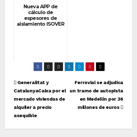
Nueva APP de
cálculo de
espesores de
aislamiento ISOVER
Navegación
Generalitat y
Ferrovial se adjudica
CatalunyaCaixa por el
un tramo de autopista
de
mercado viviendas de
en Medellín por 36
entradas
alquiler a precio
millones de euros
asequible