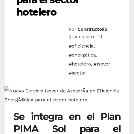
hotelero
Por
Constructorio
OCT 8, 2013
#eficiencia
,
#energética
,
#hotelero
,
#Isover
,
#sector
Se integra en el Plan
PIMA Sol para el