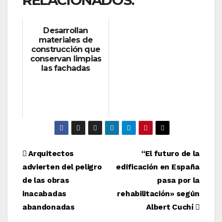
RELACIONADOS:
Desarrollan
materiales de
construcción que
conservan limpias
las fachadas
Navegación
Arquitectos
“El futuro de la
advierten del peligro
edificación en España
de
de las obras
pasa por la
entradas
inacabadas
rehabilitación» según
abandonadas
Albert Cuchí