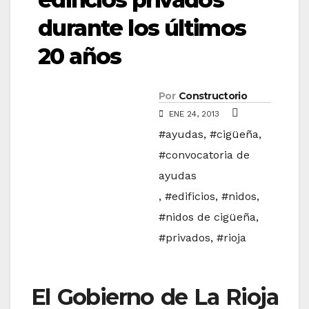
durante los últimos
20 años
Por
Constructorio
ENE 24, 2013
#ayudas
,
#cigüeña
,
#convocatoria de
ayudas
,
#edificios
,
#nidos
,
#nidos de cigüeña
,
#privados
,
#rioja
El Gobierno de La Rioja