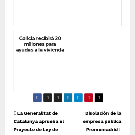
Galicia recibirá 20
millones para
ayudas a la vivienda
Navegación
La Generalitat de
Disolución de la
Catalunya aprueba el
empresa pública
de
Proyecto de Ley de
Promomadrid