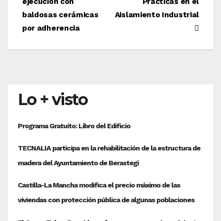
ejecución con
Prácticas en el
de
baldosas cerámicas
Aislamiento Industrial
entradas
por adherencia
Lo + visto